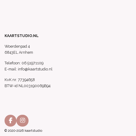
KAARTSTUDIO.NL
Woerdenpad 4
6843EL Arnhem
Telefoon: 06 51971109
E-mail: info@kaartstudio.nl
KvK nr. 77394658
BTW-id NL003190069B94
F
I
a
n
© 2020-2026 kaartstudio
c
s