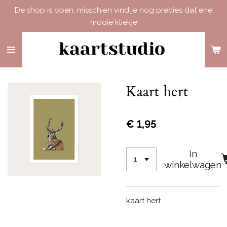
De shop is open, misschien vind je nog precies dat ene
Ga
mooie kliekje
direct
naar
de
hoofdinhoud
Kaart hert
€ 1,95
In
winkelwagen
kaart hert