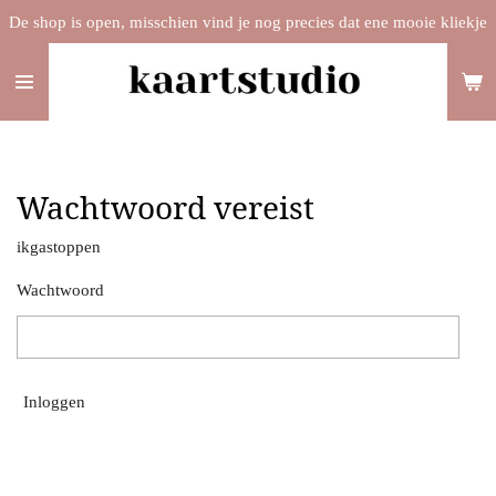
De shop is open, misschien vind je nog precies dat ene mooie kliekje
Ga
direct
naar
de
hoofdinhoud
Wachtwoord vereist
ikgastoppen
Wachtwoord
Inloggen