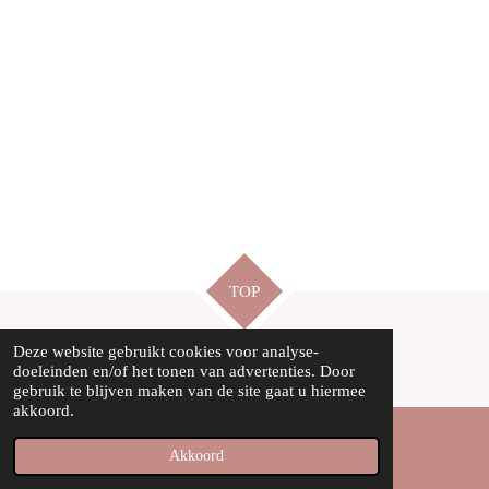
TOP
Deze website gebruikt cookies voor analyse-
© 2020-2026 kaartstudio
doeleinden en/of het tonen van advertenties. Door
gebruik te blijven maken van de site gaat u hiermee
akkoord.
Akkoord
Instagram