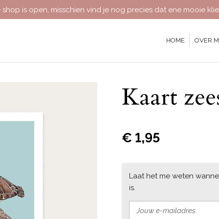
 shop is open, misschien vind je nog precies dat ene mooie klie
HOME
OVER M
Kaart zee
€ 1,95
Laat het me weten wanne
is.