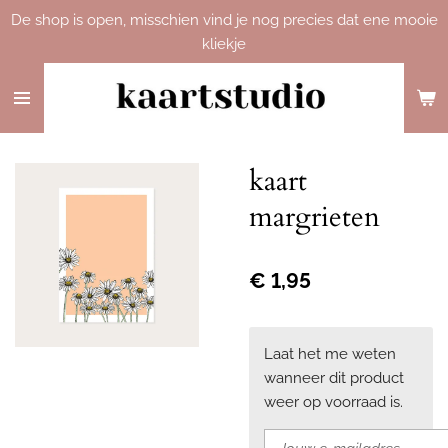
De shop is open, misschien vind je nog precies dat ene mooie
Ga
kliekje
direct
naar
de
hoofdinhoud
kaart
margrieten
€ 1,95
Laat het me weten
wanneer dit product
weer op voorraad is.