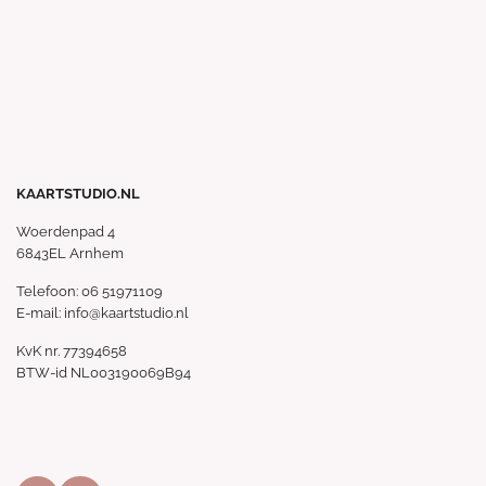
KAARTSTUDIO.NL
Woerdenpad 4
6843EL Arnhem
Telefoon: 06 51971109
E-mail: info@kaartstudio.nl
KvK nr. 77394658
BTW-id NL003190069B94