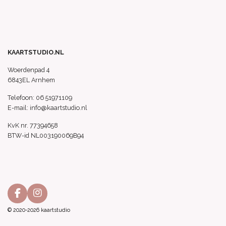
KAARTSTUDIO.NL
Woerdenpad 4
6843EL Arnhem
Telefoon: 06 51971109
E-mail: info@kaartstudio.nl
KvK nr. 77394658
BTW-id NL003190069B94
F
I
a
n
© 2020-2026 kaartstudio
c
s
e
t