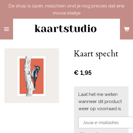
De shop is open, misschien vind je nog precies dat ene
Ga
mooie kliekje
direct
naar
de
hoofdinhoud
Kaart specht
€ 1,95
Laat het me weten
wanneer dit product
weer op voorraad is.