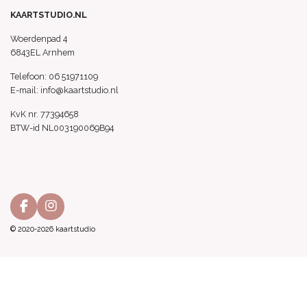
KAARTSTUDIO.NL
Woerdenpad 4
6843EL Arnhem
Telefoon: 06 51971109
E-mail: info@kaartstudio.nl
KvK nr. 77394658
BTW-id NL003190069B94
F
I
a
n
© 2020-2026 kaartstudio
c
s
e
t
b
a
o
g
o
r
k
a