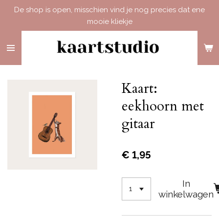
De shop is open, misschien vind je nog precies dat ene
Ga
mooie kliekje
direct
naar
de
hoofdinhoud
Kaart:
eekhoorn met
gitaar
€ 1,95
In
winkelwagen