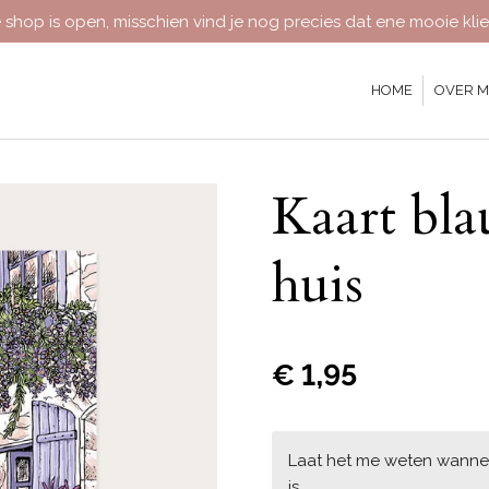
 shop is open, misschien vind je nog precies dat ene mooie klie
HOME
OVER M
Kaart bla
huis
€ 1,95
Laat het me weten wanne
is.