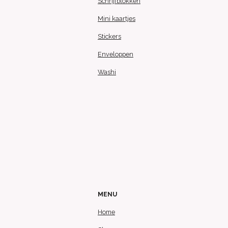
Schrijfblokken
Mini kaartjes
Stickers
Enveloppen
Washi
MENU
Home