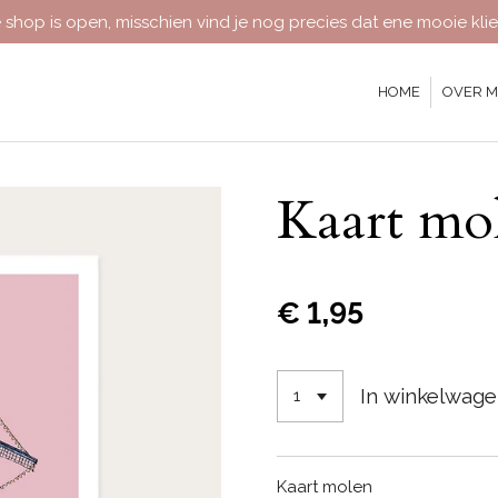
 shop is open, misschien vind je nog precies dat ene mooie klie
HOME
OVER M
Kaart mo
€ 1,95
In winkelwag
Kaart molen