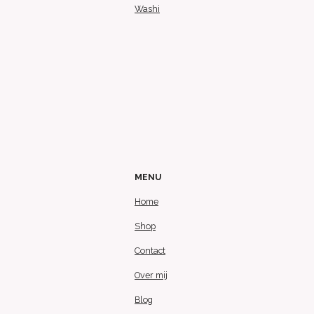
Washi
MENU
Home
Shop
Contact
Over mij
Blog