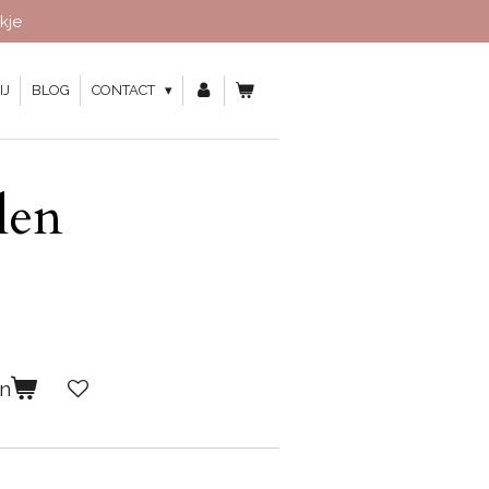
kje
IJ
BLOG
CONTACT
len
en